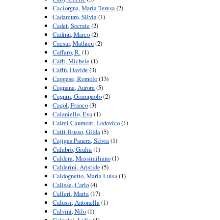
Caciorgna, Maria Teresa
(2)
Cadamuro, Silvia
(1)
Cadet, Socrate
(2)
Cadinu, Marco
(2)
Caesar, Mathieu
(2)
Caffaro, R.
(1)
Caffi, Michele
(1)
Caffù, Davide
(3)
Caggese, Romolo
(13)
Cagnana, Aurora
(5)
Cagnin, Giampaolo
(2)
Cagol, Franco
(3)
Caianiello, Eva
(1)
Caimi Caumont, Lodovico
(1)
Caiti-Russo, Gilda
(5)
Cajigas Panera, Silvia
(1)
Calabrò, Giulia
(1)
Caldera, Massimiliano
(1)
Calderini, Aristide
(5)
Caldognetto, Maria Luisa
(1)
Calisse, Carlo
(4)
Calleri, Marta
(17)
Calussi, Antonella
(1)
Calvini, Nilo
(1)