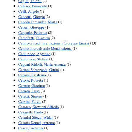
Ceglia, Valeria
(2)
Celesia, Emanuele
(3)
Celli, Angelo
(1)
Cencetti, Giorgio
(2)
Cendón Fernández, Marta
(1)
Ceneri, Giuseppe
(1)
Cengarle, Federica
(8)
Centofanti, Silvestro
(2)
Centro di studi internazionali Giuseppe Ermini
(13)
Centro Interculturale Mondinsieme
(1)
Centurione, Agostino
(1)
Centurione, Stefano
(1)
Ceppari Ridolfi, Maria Assunta
(1)
Ceriani Sebregondi, Giulia
(1)
Cerioni, Cristiano
(1)
Cerone, Roberta
(1)
Cerrato, Giacinto
(1)
Cerrato, Luigi
(3)
Cerutti, Simona
(1)
Cervini, Fulvio
(2)
Cesareo, Giovanni Alfredo
(1)
Cesaretti, Paolo
(1)
Cesarini Sforza, Widar
(1)
Cesaris Demel, Antonio
(1)
Cesca, Giovanni
(1)