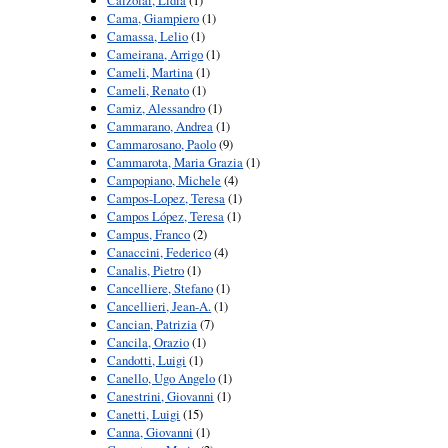
Calzolai, Lidia
(1)
Cama, Giampiero
(1)
Camassa, Lelio
(1)
Cameirana, Arrigo
(1)
Cameli, Martina
(1)
Cameli, Renato
(1)
Camiz, Alessandro
(1)
Cammarano, Andrea
(1)
Cammarosano, Paolo
(9)
Cammarota, Maria Grazia
(1)
Campopiano, Michele
(4)
Campos-Lopez, Teresa
(1)
Campos López, Teresa
(1)
Campus, Franco
(2)
Canaccini, Federico
(4)
Canalis, Pietro
(1)
Cancelliere, Stefano
(1)
Cancellieri, Jean-A.
(1)
Cancian, Patrizia
(7)
Cancila, Orazio
(1)
Candotti, Luigi
(1)
Canello, Ugo Angelo
(1)
Canestrini, Giovanni
(1)
Canetti, Luigi
(15)
Canna, Giovanni
(1)