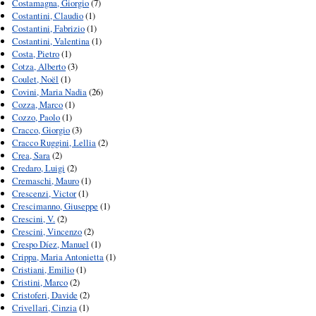
Costamagna, Giorgio
(7)
Costantini, Claudio
(1)
Costantini, Fabrizio
(1)
Costantini, Valentina
(1)
Costa, Pietro
(1)
Cotza, Alberto
(3)
Coulet, Noël
(1)
Covini, Maria Nadia
(26)
Cozza, Marco
(1)
Cozzo, Paolo
(1)
Cracco, Giorgio
(3)
Cracco Ruggini, Lellia
(2)
Crea, Sara
(2)
Credaro, Luigi
(2)
Cremaschi, Mauro
(1)
Crescenzi, Victor
(1)
Crescimanno, Giuseppe
(1)
Crescini, V.
(2)
Crescini, Vincenzo
(2)
Crespo Díez, Manuel
(1)
Crippa, Maria Antonietta
(1)
Cristiani, Emilio
(1)
Cristini, Marco
(2)
Cristoferi, Davide
(2)
Crivellari, Cinzia
(1)