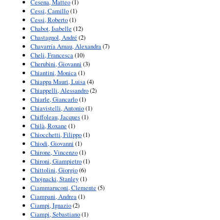
Cesena, Matteo
(1)
Cessi, Camillo
(1)
Cessi, Roberto
(1)
Chabot, Isabelle
(12)
Chastagnol, André
(2)
Chavarría Arnau, Alexandra
(7)
Cheli, Francesca
(10)
Cherubini, Giovanni
(3)
Chiantini, Monica
(1)
Chiappa Mauri, Luisa
(4)
Chiappelli, Alessandro
(2)
Chiarle, Giancarlo
(1)
Chiavistelli, Antonio
(1)
Chiffoleau, Jacques
(1)
Chilà, Roxane
(1)
Chiocchetti, Filippo
(1)
Chiodi, Giovanni
(1)
Chirone, Vincenzo
(1)
Chironi, Giampietro
(1)
Chittolini, Giorgio
(6)
Chojnacki, Stanley
(1)
Ciammaruconi, Clemente
(5)
Ciampani, Andrea
(1)
Ciampi, Ignazio
(2)
Ciampi, Sebastiano
(1)