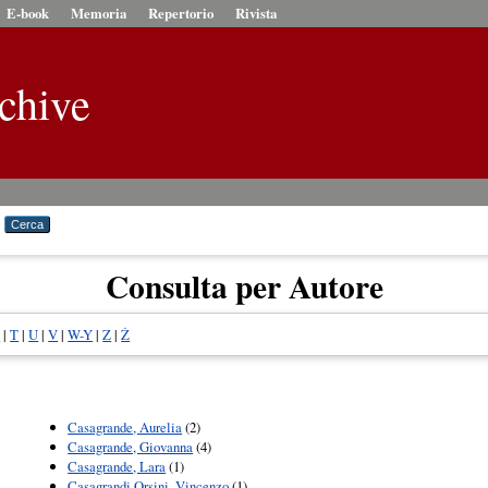
E-book
Memoria
Repertorio
Rivista
chive
Consulta per Autore
Š
|
T
|
U
|
V
|
W-Y
|
Z
|
Ż
Casagrande, Aurelia
(2)
Casagrande, Giovanna
(4)
Casagrande, Lara
(1)
Casagrandi Orsini, Vincenzo
(1)