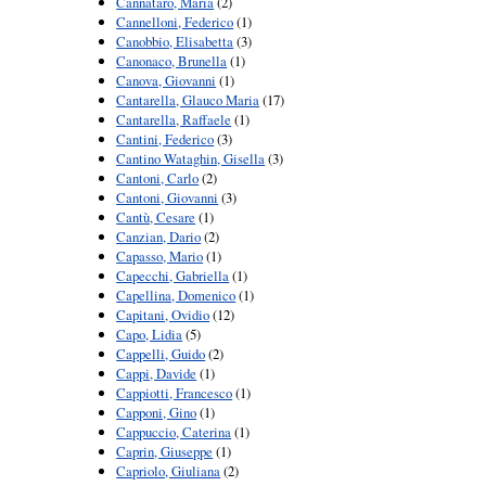
Cannataro, Maria
(2)
Cannelloni, Federico
(1)
Canobbio, Elisabetta
(3)
Canonaco, Brunella
(1)
Canova, Giovanni
(1)
Cantarella, Glauco Maria
(17)
Cantarella, Raffaele
(1)
Cantini, Federico
(3)
Cantino Wataghin, Gisella
(3)
Cantoni, Carlo
(2)
Cantoni, Giovanni
(3)
Cantù, Cesare
(1)
Canzian, Dario
(2)
Capasso, Mario
(1)
Capecchi, Gabriella
(1)
Capellina, Domenico
(1)
Capitani, Ovidio
(12)
Capo, Lidia
(5)
Cappelli, Guido
(2)
Cappi, Davide
(1)
Cappiotti, Francesco
(1)
Capponi, Gino
(1)
Cappuccio, Caterina
(1)
Caprin, Giuseppe
(1)
Capriolo, Giuliana
(2)