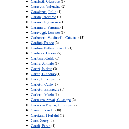
Capriotti, Giuseppe
(1)
Caracuta, Valentina
(2)
Caradonna, Italia
(1)
Carafa, Riccardo
(1)
Caramella, Santino
(1)
Caramico, Virginia
(1)
Caravaggi, Lorenzo
(1)
Carbonetti Vendittelli, Cristina
(15)
Cardini, Franco
(2)
Cardoso Daflon, Eduardo
(1)
Carducci, Giosuè
(2)
Cariboni, Guido
(5)
Carile, Antonio
(1)
Carini, Isidoro
(3)
Carito, Giacomo
(1)
Carle, Giuseppe
(3)
Carletti, Carlo
(1)
Carletti, Emanuele
(1)
Carletti, Maela
(1)
Carnazza Amari, Giuseppe
(2)
Carnazza Puglisi, Giuseppe
(2)
Carocci, Sandro
(19)
Carofano, Pierluigi
(1)
Caro, Georg
(2)
Caroli, Paola
(1)