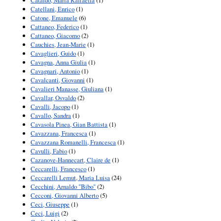
Cataldo, Maria Raffaella
(1)
Catellani, Enrico
(1)
Catone, Emanuele
(6)
Cattaneo, Federico
(1)
Cattaneo, Giacomo
(2)
Cauchies, Jean-Marie
(1)
Cavaglieri, Guido
(1)
Cavagna, Anna Giulia
(1)
Cavagnari, Antonio
(1)
Cavalcanti, Giovanni
(1)
Cavalieri Manasse, Giuliana
(1)
Cavallar, Osvaldo
(2)
Cavalli, Jacopo
(1)
Cavallo, Sandra
(1)
Cavasola Pinea, Gian Battista
(1)
Cavazzana, Francesca
(1)
Cavazzana Romanelli, Francesca
(1)
Cavulli, Fabio
(1)
Cazanove-Hannecart, Claire de
(1)
Ceccarelli, Francesco
(1)
Ceccarelli Lemut, Maria Luisa
(24)
Cecchini, Arnaldo "Bibo"
(2)
Cecconi, Giovanni Alberto
(5)
Ceci, Giuseppe
(1)
Ceci, Luigi
(2)