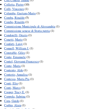
Coll Conesa, Jaume
(1)
Colletta, Pietro
(10)
Colli, Vincenzo
(1)
Columba, Gaetano Mario
(1)
Comba, Rinaldo
(5)
Combo, Rinaldo
(1)
Commissione Municipale di Alessandria
(1)
Commissione senese di Storia patria
(1)
Condorelli, Orazio
(1)
Conetti, Mario
(1)
Conforti, Luigi
(1)
Connell, William J.
(1)
Constable, Giles
(1)
Conte, Emanuele
(1)
Contel, Giovanni Francesco
(1)
Conte, Maria
(1)
Contento, Aldo
(1)
Conterio, Annalisa
(1)
Contessa, Maria Pia
(1)
Conti, Elio
(1)
Conti, Marco
(1)
Cooper, Tracy E.
(1)
Coppola, Sabrina
(1)
Cora, Guido
(1)
Corbin, Alain
(1)