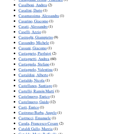
Casalboni, Andrea
(2)
Casalini, Dario
(1)
Casamassima, Alessandra
(1)
Casarino, Giacomo
(1)
Casati, Alessandro
(1)
Caselli, Azzio
(1)
Casiraghi, Giampietro
(9)
Cassandro, Michele
(1)
Cassani, Giacomo
(1)
Castagneto, Pierluigi
(2)
Castagnetti, Andrea
(60)
Castagnola, Stefano
(1)
Castagnolo, Valentina
(1)
Castaldini, Alberto
(1)
Castaldo, Nicola
(1)
Castellanos, Santiago
(1)
Castelló, Ramón Martí
(1)
Castelnuovo, Enrico
(1)
Castelnuovo, Guido
(12)
Casti, Enrico
(1)
Castrorao Barba, Angelo
(1)
Castrucci, Emanuele
(1)
Casula, Francesco Cesare
(2)
Cataldi Gallo, Marzia
(1)