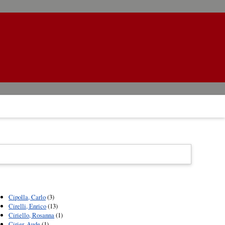
Cipolla, Carlo
(3)
Cirelli, Enrico
(13)
Ciriello, Rosanna
(1)
Cirier, Aude
(1)