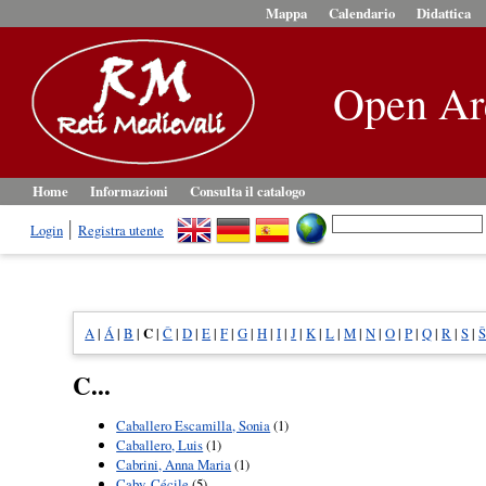
Mappa
Calendario
Didattica
Open Ar
Home
Informazioni
Consulta il catalogo
Login
Registra utente
A
|
Á
|
B
|
C
|
Č
|
D
|
E
|
F
|
G
|
H
|
I
|
J
|
K
|
L
|
M
|
N
|
O
|
P
|
Q
|
R
|
S
|
C...
Caballero Escamilla, Sonia
(1)
Caballero, Luis
(1)
Cabrini, Anna Maria
(1)
Caby, Cécile
(5)