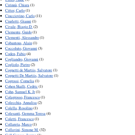
Cirinnà, Chiara
(1)
Citter, Carlo
(1)
Ciucciovino, Carlo
(11)
Ciurletti, Gianni
(1)
Civale, Biagio D.
(2)
Clemente, Guido
(1)
Clementi, Alessandro
(1)
Cobantous, Alain
(1)
Coccoluto, Giovanni
(3)
Coden, Fabio
(4)
Cogliandro, Giovanni
(1)
Cogliolo, Pietro
(2)
Cognetti de Martiis, Salvatore
(1)
Cognetti De Martiis, Salvatore
(1)
Cogrossi, Cornelia
(1)
Cohen Skalli, Cedric
(1)
Cohn, Samuel K. Jr
(1)
Colagrosso, Francesco
(1)
Colecchia, Annalisa
(2)
Colella, Rosolino
(1)
Colesanti, Gemma Teresa
(4)
Coletti, Francesco
(1)
Collareta, Marco
(1)
Collavini, Simone M.
(32)