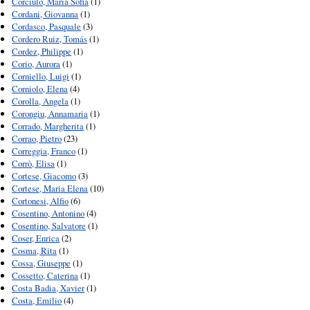
Corciulo, Maria Sofia
(1)
Cordani, Giovanna
(1)
Cordasco, Pasquale
(3)
Cordero Ruiz, Tomás
(1)
Cordez, Philippe
(1)
Corio, Aurora
(1)
Corniello, Luigi
(1)
Corniolo, Elena
(4)
Corolla, Angela
(1)
Corongiu, Annamaria
(1)
Corrado, Margherita
(1)
Corrao, Pietro
(23)
Correggia, Franco
(1)
Corrò, Elisa
(1)
Cortese, Giacomo
(3)
Cortese, Maria Elena
(10)
Cortonesi, Alfio
(6)
Cosentino, Antonino
(4)
Cosentino, Salvatore
(1)
Coser, Enrica
(2)
Cosma, Rita
(1)
Cossa, Giuseppe
(1)
Cossetto, Caterina
(1)
Costa Badia, Xavier
(1)
Costa, Emilio
(4)