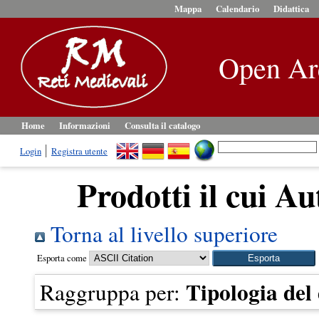
Mappa
Calendario
Didattica
Open Ar
Home
Informazioni
Consulta il catalogo
Login
Registra utente
Prodotti il cui Au
Torna al livello superiore
Esporta come
Tipologia de
Raggruppa per: