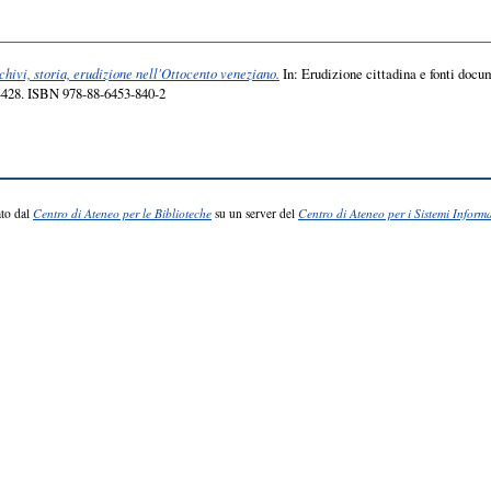
hivi, storia, erudizione nell'Ottocento veneziano.
In: Erudizione cittadina e fonti docum
7-428. ISBN 978-88-6453-840-2
to dal
Centro di Ateneo per le Biblioteche
su un server del
Centro di Ateneo per i Sistemi Informa