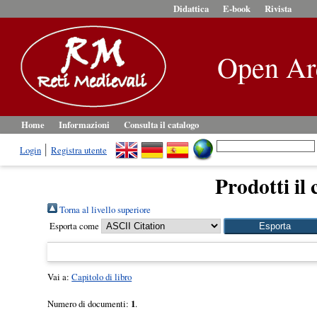
Didattica
E-book
Rivista
Open Ar
Home
Informazioni
Consulta il catalogo
Login
Registra utente
Prodotti il 
Torna al livello superiore
Esporta come
Vai a:
Capitolo di libro
Numero di documenti:
1
.