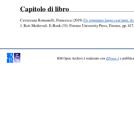
Capitolo di libro
Cavazzana Romanelli, Francesca
(2019)
Un rimpianto lungo cent'anni. Arc
1. Reti Medievali. E-Book (33). Firenze University Press, Firenze, pp. 41
RM Open Archive è realizzato con
EPrints 3
e pubblica