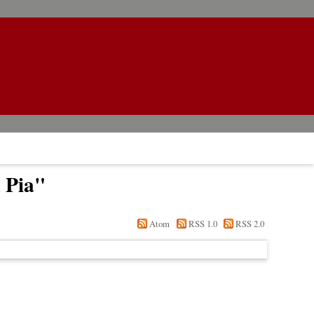
 Pia
"
Atom
RSS 1.0
RSS 2.0