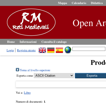
Mappa
Calendario
Didattica
Open Ar
Home
Informazioni
Consulta il catalogo
Login
Registra utente
Prodo
Torna al livello superiore
Esporta come
Vai a:
Libro
Numero di documenti:
1
.