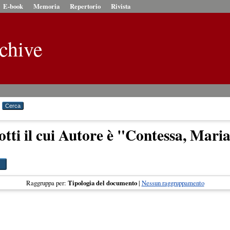
E-book
Memoria
Repertorio
Rivista
chive
tti il cui Autore è "
Contessa, Maria
Raggruppa per:
Tipologia del documento
|
Nessun raggruppamento