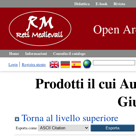
Didattica
E-book
Rivista
Open Ar
Home
Informazioni
Consulta il catalogo
Login
Registra utente
Prodotti il cui Au
Gi
Torna al livello superiore
Esporta come