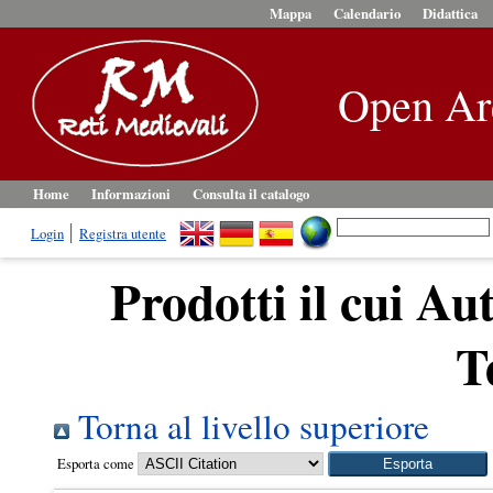
Mappa
Calendario
Didattica
Open Ar
Home
Informazioni
Consulta il catalogo
Login
Registra utente
Prodotti il cui Au
T
Torna al livello superiore
Esporta come