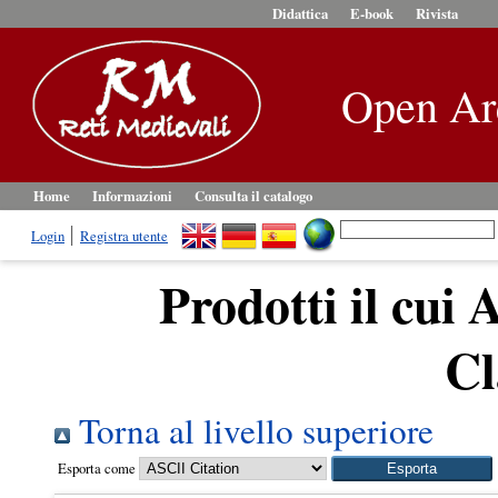
Didattica
E-book
Rivista
Open Ar
Home
Informazioni
Consulta il catalogo
Login
Registra utente
Prodotti il cui 
Cl
Torna al livello superiore
Esporta come