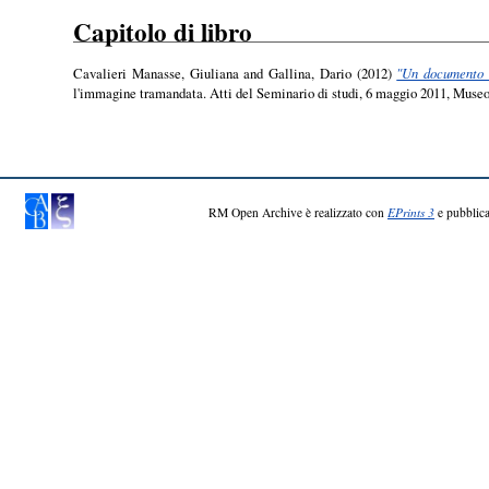
Capitolo di libro
Cavalieri Manasse, Giuliana
and
Gallina, Dario
(2012)
"Un documento di
l'immagine tramandata. Atti del Seminario di studi, 6 maggio 2011, Muse
RM Open Archive è realizzato con
EPrints 3
e pubblica