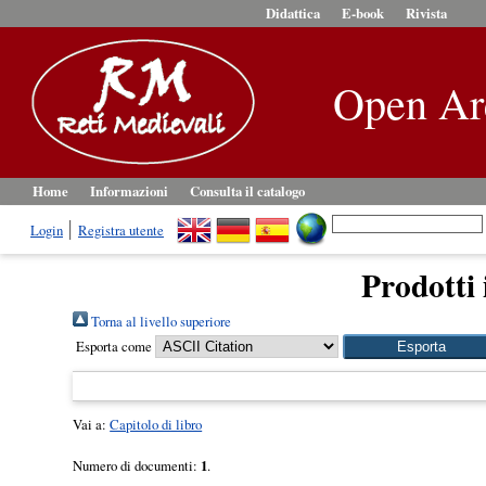
Didattica
E-book
Rivista
Open Ar
Home
Informazioni
Consulta il catalogo
Login
Registra utente
Prodotti 
Torna al livello superiore
Esporta come
Vai a:
Capitolo di libro
Numero di documenti:
1
.