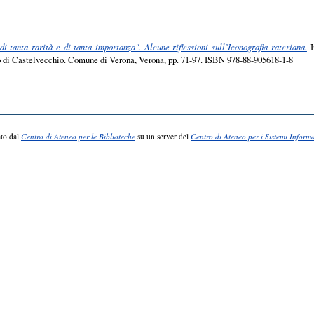
 tanta rarità e di tanta importanza". Alcune riflessioni sull’Iconografia rateriana.
I
o di Castelvecchio. Comune di Verona, Verona, pp. 71-97. ISBN 978-88-905618-1-8
to dal
Centro di Ateneo per le Biblioteche
su un server del
Centro di Ateneo per i Sistemi Informa