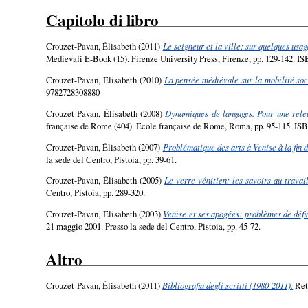
Capitolo di libro
Crouzet-Pavan, Élisabeth
(2011)
Le seigneur et la ville: sur quelques usag
Medievali E-Book (15). Firenze University Press, Firenze, pp. 129-142. I
Crouzet-Pavan, Élisabeth
(2010)
La pensée médiévale sur la mobilité soc
9782728308880
Crouzet-Pavan, Élisabeth
(2008)
Dynamiques de langages. Pour une relec
française de Rome (404). École française de Rome, Roma, pp. 95-115. I
Crouzet-Pavan, Élisabeth
(2007)
Problématique des arts à Venise à la fin
la sede del Centro, Pistoia, pp. 39-61.
Crouzet-Pavan, Élisabeth
(2005)
Le verre vénitien: les savoirs au travail
Centro, Pistoia, pp. 289-320.
Crouzet-Pavan, Élisabeth
(2003)
Venise et ses apogées: problèmes de défin
21 maggio 2001. Presso la sede del Centro, Pistoia, pp. 45-72.
Altro
Crouzet-Pavan, Élisabeth
(2011)
Bibliografia degli scritti (1980-2011).
Ret