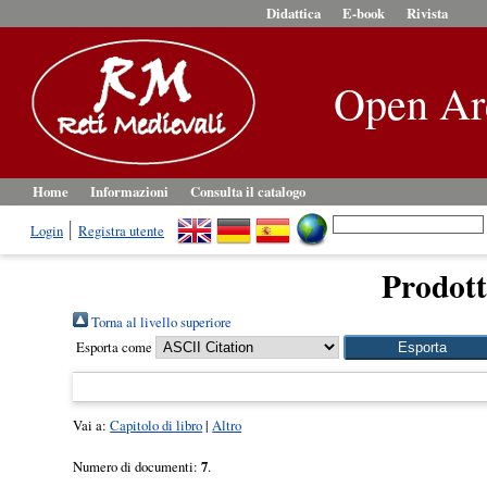
Didattica
E-book
Rivista
Open Ar
Home
Informazioni
Consulta il catalogo
Login
Registra utente
Prodotti
Torna al livello superiore
Esporta come
Vai a:
Capitolo di libro
|
Altro
Numero di documenti:
7
.