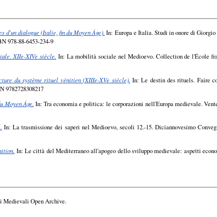
es d'un dialogue (Italie, fin du Moyen Âge).
In: Europa e Italia. Studi in onore di Giorgio
SBN 978-88-6453-234-9
iale. XIIe-XIVe siècle.
In: La mobilità sociale nel Medioevo. Collection de l'École f
ture du système rituel vénitien (XIIIe-XVe siècle).
In: Le destin des rituels. Faire c
SBN 9782728308217
 du Moyen Âge.
In: Tra economia e politica: le corporazioni nell'Europa medievale. Vent
.
In: La trasmissione dei saperi nel Medioevo, secoli 12.-15. Diciannovesimo Convegno
ition.
In: Le città del Mediterraneo all'apogeo dello sviluppo medievale: aspetti econo
i Medievali Open Archive.