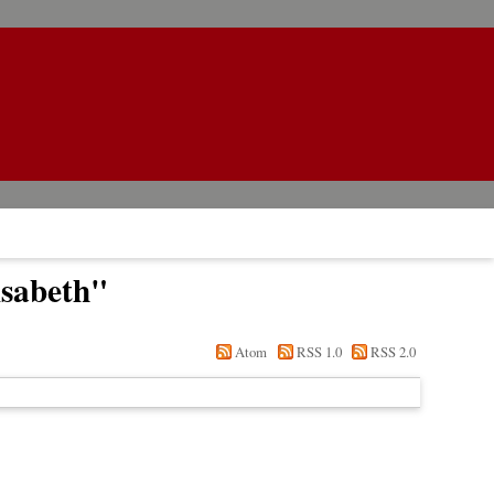
isabeth
"
Atom
RSS 1.0
RSS 2.0