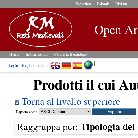
Didattica
E-book
Rivista
Open Ar
Home
Informazioni
Consulta il catalogo
Login
Registra utente
Prodotti il cui Au
Torna al livello superiore
Esporta come
Tipologia de
Raggruppa per: