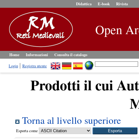
Didattica
E-book
Rivista
Open Ar
Home
Informazioni
Consulta il catalogo
Login
Registra utente
Prodotti il cui Au
M
Torna al livello superiore
Esporta come