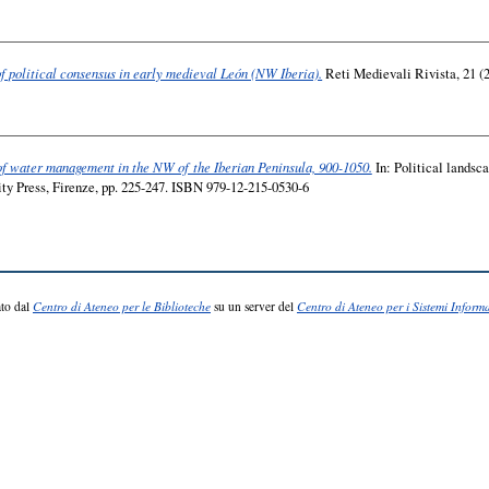
of political consensus in early medieval León (NW Iberia).
Reti Medievali Rivista, 21 (2
 of water management in the NW of the Iberian Peninsula, 900-1050.
In: Political landsc
ty Press, Firenze, pp. 225-247. ISBN 979-12-215-0530-6
to dal
Centro di Ateneo per le Biblioteche
su un server del
Centro di Ateneo per i Sistemi Informa