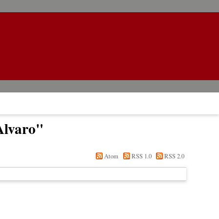
Alvaro
"
Atom
RSS 1.0
RSS 2.0