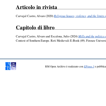
Articolo in rivista
Carvajal Castro, Alvaro
(2020)
Religious houses, violence, and the limits 
Capitolo di libro
Carvajal Castro, Alvaro
and
Escalona, Julio
(2024)
Mills and the politics
Context of Southern Europe. Reti Medievali E-Book (49). Firenze Universi
RM Open Archive è realizzato con
EPrints 3
e pubblica