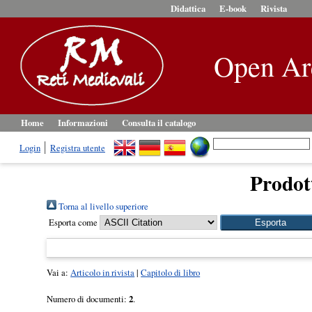
Didattica
E-book
Rivista
Open Ar
Home
Informazioni
Consulta il catalogo
Login
Registra utente
Prodott
Torna al livello superiore
Esporta come
Vai a:
Articolo in rivista
|
Capitolo di libro
Numero di documenti:
2
.