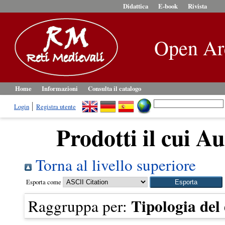
Didattica
E-book
Rivista
Open Ar
Home
Informazioni
Consulta il catalogo
Login
Registra utente
Prodotti il cui Au
Torna al livello superiore
Esporta come
Tipologia de
Raggruppa per: