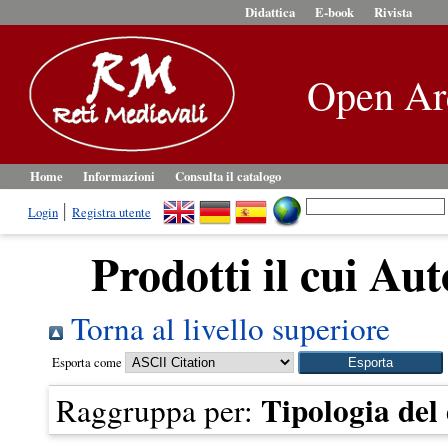
Didattica
E-book
Rivista
Open Ar
Home
Informazioni
Consulta il catalogo
Login
Registra utente
Prodotti il cui Aut
Torna al livello superiore
Esporta come
Tipologia de
Raggruppa per: