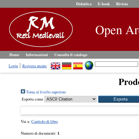
Didattica
E-book
Rivista
Open Ar
Home
Informazioni
Consulta il catalogo
Login
Registra utente
Prodo
Torna al livello superiore
Esporta come
Vai a:
Capitolo di libro
Numero di documenti:
1
.