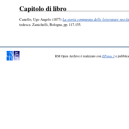
Capitolo di libro
Canello, Ugo Angelo
(1877)
La storia comparata delle letterature neo-la
tedesca. Zanichelli, Bologna, pp. 117-155.
RM Open Archive è realizzato con
EPrints 3
e pubblica