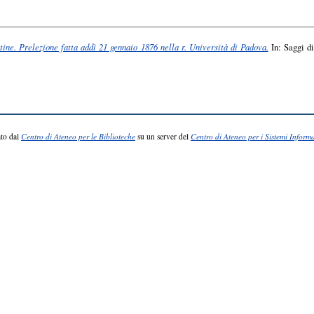
tine. Prelezione fatta addì 21 gennaio 1876 nella r. Università di Padova.
In: Saggi di 
to dal
Centro di Ateneo per le Biblioteche
su un server del
Centro di Ateneo per i Sistemi Informa