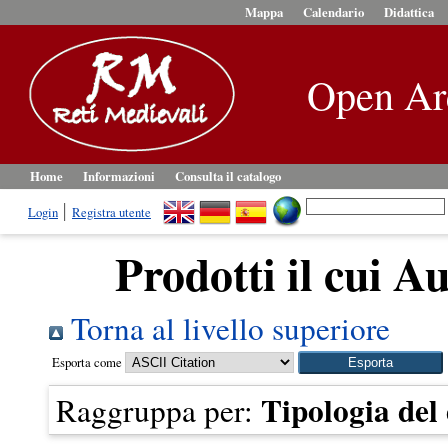
Mappa
Calendario
Didattica
Open Ar
Home
Informazioni
Consulta il catalogo
Login
Registra utente
Prodotti il cui Au
Torna al livello superiore
Esporta come
Tipologia de
Raggruppa per: