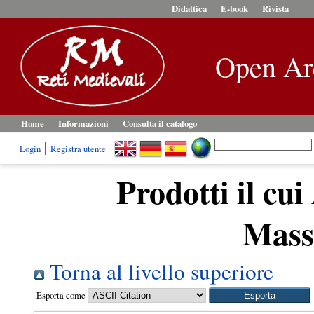
Didattica
E-book
Rivista
Open Ar
Home
Informazioni
Consulta il catalogo
Login
Registra utente
Prodotti il cui
Mass
Torna al livello superiore
Esporta come