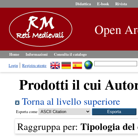
Didattica
E-book
Rivista
Open Ar
Home
Informazioni
Consulta il catalogo
Login
Registra utente
Prodotti il cui Auto
Torna al livello superiore
Esporta come
Tipologia de
Raggruppa per: