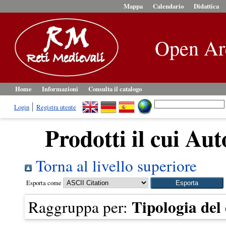
Mappa
Calendario
Didattica
Open Ar
Home
Informazioni
Consulta il catalogo
Login
Registra utente
Prodotti il cui Aut
Torna al livello superiore
Esporta come
Tipologia de
Raggruppa per: