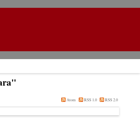
ara
"
Atom
RSS 1.0
RSS 2.0