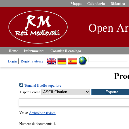
Mappa
Calendario
Didattica
Open Ar
Home
Informazioni
Consulta il catalogo
Login
Registra utente
Prod
Torna al livello superiore
Esporta come
Vai a:
Articolo in rivista
Numero di documenti:
1
.