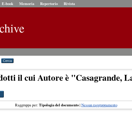
E-book
Memoria
Repertorio
Rivista
chive
otti il cui Autore è "
Casagrande, L
Raggruppa per:
Tipologia del documento
|
Nessun raggruppamento