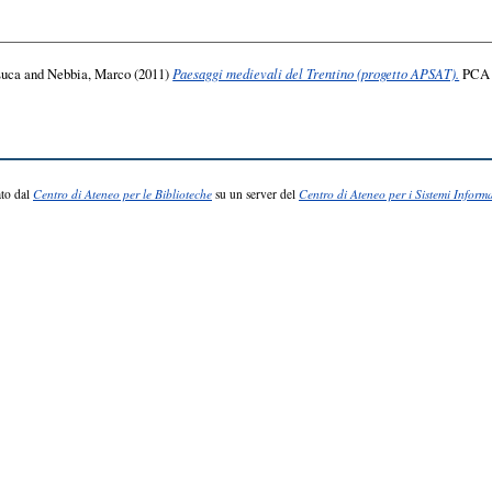
Luca
and
Nebbia, Marco
(2011)
Paesaggi medievali del Trentino (progetto APSAT).
PCA P
to dal
Centro di Ateneo per le Biblioteche
su un server del
Centro di Ateneo per i Sistemi Informa