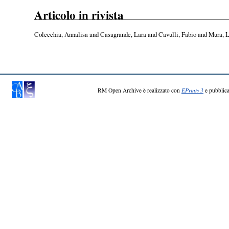
Articolo in rivista
Colecchia, Annalisa
and
Casagrande, Lara
and
Cavulli, Fabio
and
Mura, 
RM Open Archive è realizzato con
EPrints 3
e pubblica