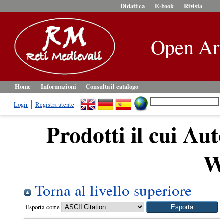
Didattica
E-book
Rivista
Open Ar
Home
Informazioni
Consulta il catalogo
Login
Registra utente
Prodotti il cui Aut
W
Torna al livello superiore
Esporta come