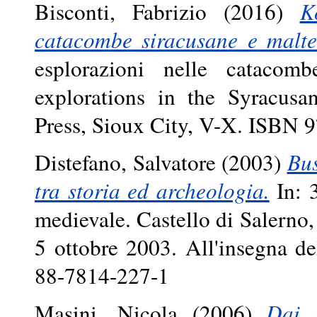
Bisconti, Fabrizio
(2016)
K
catacombe siracusane e maltes
esplorazioni nelle catacom
explorations in the Syracusa
Press, Sioux City, V-X. ISBN 
Distefano, Salvatore
(2003)
Bus
tra storia ed archeologia.
In: 3
medievale. Castello di Salerno,
5 ottobre 2003. All'insegna d
88-7814-227-1
Masini, Nicola
(2006)
Dai 