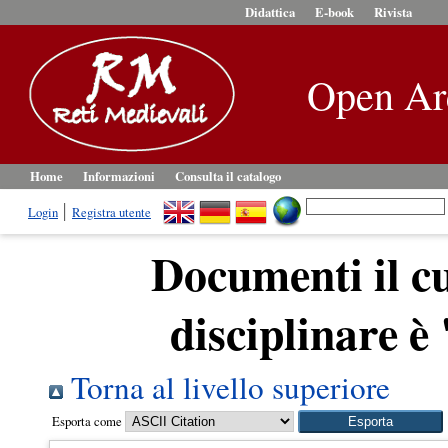
Didattica
E-book
Rivista
Open Ar
Home
Informazioni
Consulta il catalogo
Login
Registra utente
Documenti il cui
disciplinare 
Torna al livello superiore
Esporta come