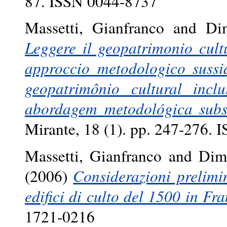
87. ISSN 0044-8737
Massetti, Gianfranco
and
Dim
Leggere il geopatrimonio cultu
approccio metodologico sussi
geopatrimônio cultural incl
abordagem metodológica subsi
Mirante, 18 (1). pp. 247-276.
Massetti, Gianfranco
and
Dimi
(2006)
Considerazioni prelimi
edifici di culto del 1500 in Fr
1721-0216