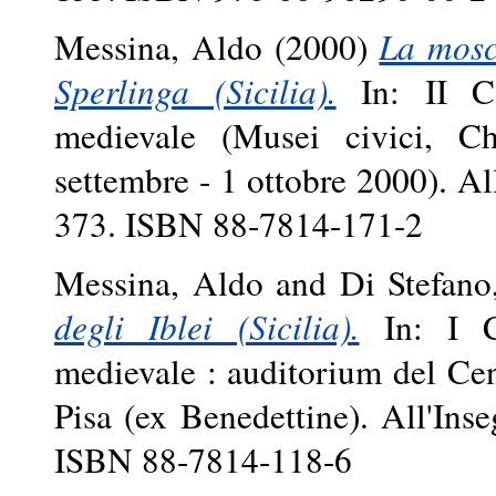
Messina, Aldo
(2000)
La mosc
Sperlinga (Sicilia).
In: II Co
medievale (Musei civici, Ch
settembre - 1 ottobre 2000). Al
373. ISBN 88-7814-171-2
Messina, Aldo
and
Di Stefano
degli Iblei (Sicilia).
In: I Co
medievale : auditorium del Cen
Pisa (ex Benedettine). All'Ins
ISBN 88-7814-118-6