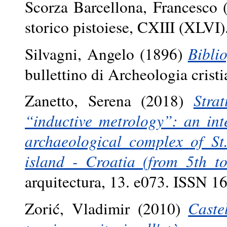
Scorza Barcellona, Francesco
(
storico pistoiese, CXIII (XLVI
Silvagni, Angelo
(1896)
Biblio
bullettino di Archeologia cris
Zanetto, Serena
(2018)
Stra
“inductive metrology”: an int
archaeological complex of St
island - Croatia (from 5th to
arquitectura, 13. e073. ISSN 
Zorić, Vladimir
(2010)
Caste