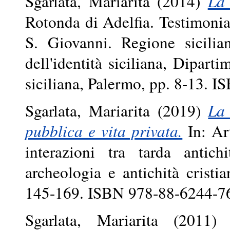
Sgarlata, Mariarita
(2014)
La
Rotonda di Adelfia. Testimoni
S. Giovanni. Regione sicilia
dell'identità siciliana, Diparti
siciliana, Palermo, pp. 8-13. 
Sgarlata, Mariarita
(2019)
La 
pubblica e vita privata.
In: Art
interazioni tra tarda antic
archeologia e antichità cristi
145-169. ISBN 978-88-6244-7
Sgarlata, Mariarita
(2011