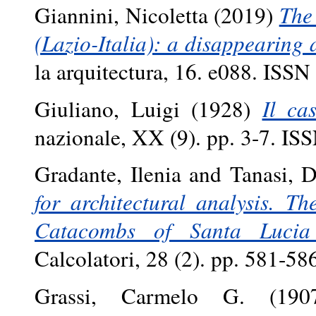
Giannini, Nicoletta
(2019)
The
(Lazio-Italia): a disappearing 
la arquitectura, 16. e088. ISS
Giuliano, Luigi
(1928)
Il ca
nazionale, XX (9). pp. 3-7. I
Gradante, Ilenia
and
Tanasi, 
for architectural analysis. T
Catacombs of Santa Lucia (
Calcolatori, 28 (2). pp. 581-5
Grassi, Carmelo G.
(19