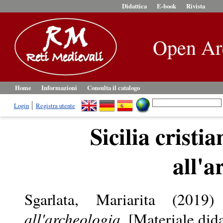
Didattica
E-book
Rivista
Open Ar
Home
Informazioni
Consulta il catalogo
Login
Registra utente
Sicilia cristi
all'a
Sgarlata, Mariarita
(2019
all'archeologia.
[Materiale dida