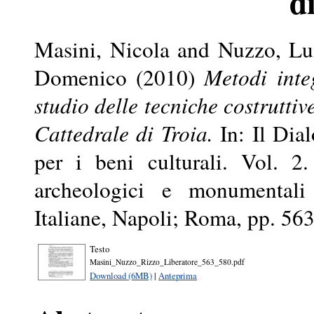
d
Masini, Nicola
and
Nuzzo, Lu
Domenico
(2010)
Metodi inte
studio delle tecniche costruttive
Cattedrale di Troia.
In: Il Dial
per i beni culturali. Vol. 2.
archeologici e monumentali 
Italiane, Napoli; Roma, pp. 5
Testo
Masini_Nuzzo_Rizzo_Liberatore_563_580.pdf
Download (6MB)
|
Anteprima