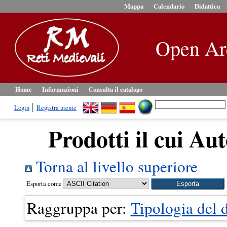
Mappa
Calendario
Didattica
Open Ar
Home
Informazioni
Consulta il catalogo
Login
Registra utente
Prodotti il cui Aut
Torna al livello superiore
Esporta come
Raggruppa per:
Tipologia del