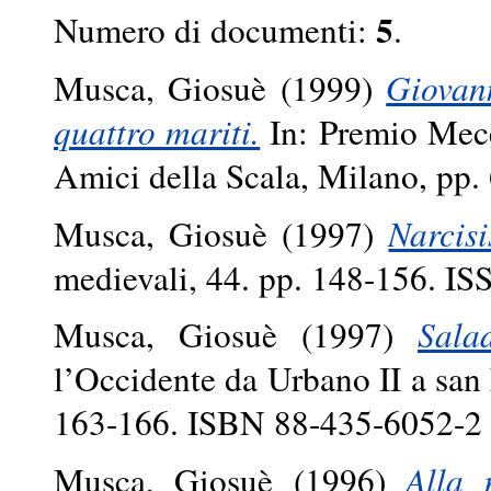
5
Numero di documenti:
.
Musca, Giosuè
(1999)
Giovan
quattro mariti.
In: Premio Mece
Amici della Scala, Milano, pp.
Musca, Giosuè
(1997)
Narcis
medievali, 44. pp. 148-156. I
Musca, Giosuè
(1997)
Sala
l’Occidente da Urbano II a san
163-166. ISBN 88-435-6052-2
Musca, Giosuè
(1996)
Alla r