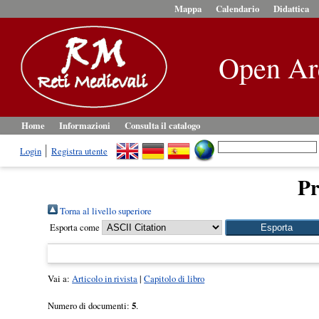
Mappa
Calendario
Didattica
Open Ar
Home
Informazioni
Consulta il catalogo
Login
Registra utente
Pr
Torna al livello superiore
Esporta come
Vai a:
Articolo in rivista
|
Capitolo di libro
Numero di documenti:
5
.