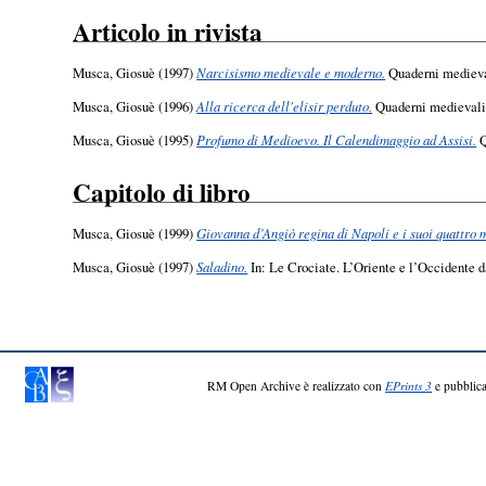
Articolo in rivista
Musca, Giosuè
(1997)
Narcisismo medievale e moderno.
Quaderni medieval
Musca, Giosuè
(1996)
Alla ricerca dell'elisir perduto.
Quaderni medievali,
Musca, Giosuè
(1995)
Profumo di Medioevo. Il Calendimaggio ad Assisi.
Q
Capitolo di libro
Musca, Giosuè
(1999)
Giovanna d’Angiò regina di Napoli e i suoi quattro m
Musca, Giosuè
(1997)
Saladino.
In: Le Crociate. L’Oriente e l’Occidente d
RM Open Archive è realizzato con
EPrints 3
e pubblica