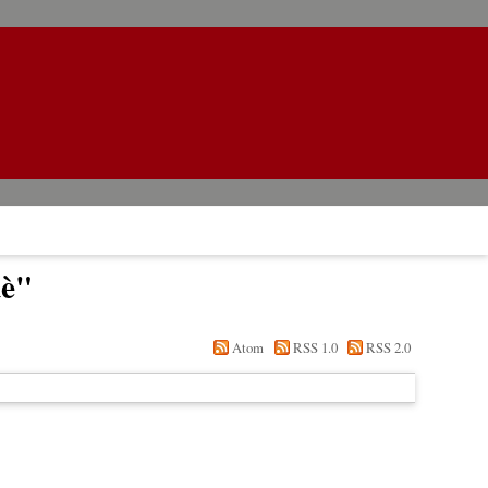
è
"
Atom
RSS 1.0
RSS 2.0