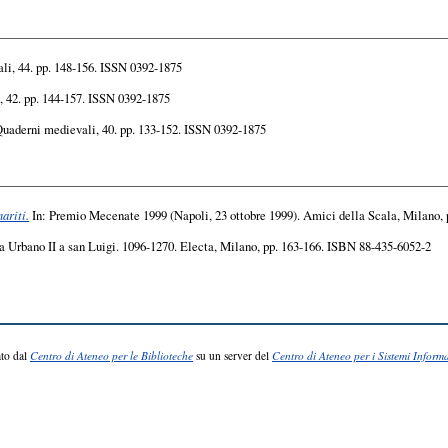
i, 44. pp. 148-156. ISSN 0392-1875
 42. pp. 144-157. ISSN 0392-1875
uaderni medievali, 40. pp. 133-152. ISSN 0392-1875
ariti.
In: Premio Mecenate 1999 (Napoli, 23 ottobre 1999). Amici della Scala, Milano, 
a Urbano II a san Luigi. 1096-1270. Electa, Milano, pp. 163-166. ISBN 88-435-6052-2
to dal
Centro di Ateneo per le Biblioteche
su un server del
Centro di Ateneo per i Sistemi Informa