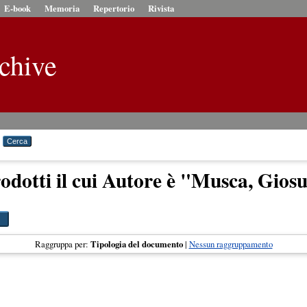
E-book
Memoria
Repertorio
Rivista
chive
odotti il cui Autore è "
Musca, Giosu
Raggruppa per:
Tipologia del documento
|
Nessun raggruppamento