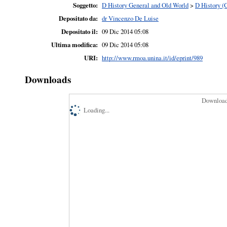
Soggetto:
D History General and Old World
>
D History (
Depositato da:
dr Vincenzo De Luise
Depositato il:
09 Dic 2014 05:08
Ultima modifica:
09 Dic 2014 05:08
URI:
http://www.rmoa.unina.it/id/eprint/989
Downloads
Downloads
Loading...