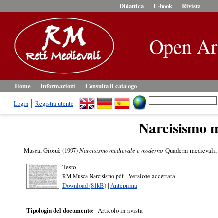
Didattica
E-book
Rivista
Open Ar
Home
Informazioni
Consulta il catalogo
Login
Registra utente
Narcisismo 
Musca, Giosuè
(1997)
Narcisismo medievale e moderno.
Quaderni medievali, 
Testo
- Versione accettata
RM-Musca-Narcisismo.pdf
Download (81kB)
|
Anteprima
Tipologia del documento:
Articolo in rivista