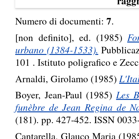
ragg
7
Numero di documenti:
.
[non definito], ed. (1985)
Fo
urbano (1384-1533).
Pubblicazi
101 . Istituto poligrafico e Zec
Arnaldi, Girolamo
(1985)
L'Ita
Boyer, Jean-Paul
(1985)
Les B
funèbre de Jean Regina de Na
(181). pp. 427-452. ISSN 0033
Cantarella, Glauco Maria
(198