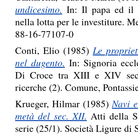
undicesimo.
In: Il papa ed il
nella lotta per le investiture. 
88-16-77107-0
Conti, Elio
(1985)
Le proprie
nel dugento.
In: Signoria eccle
Di Croce tra XIII e XIV sec
ricerche (2). Comune, Pontassi
Krueger, Hilmar
(1985)
Navi e
metà del sec. XII.
Atti della S
serie (25/1). Società Ligure di 