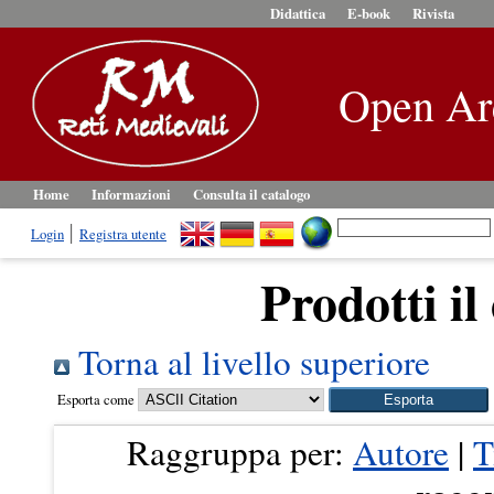
Didattica
E-book
Rivista
Open Ar
Home
Informazioni
Consulta il catalogo
Login
Registra utente
Prodotti il
Torna al livello superiore
Esporta come
Raggruppa per:
Autore
|
T