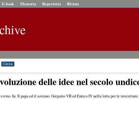
E-book
Memoria
Repertorio
Rivista
chive
voluzione delle idee nel secolo undi
icesimo.
In: Il papa ed il sovrano. Gregorio VII ed Enrico IV nella lotta per le investitur