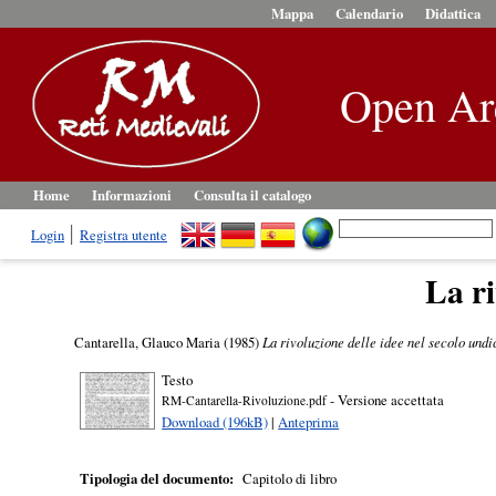
Mappa
Calendario
Didattica
Open Ar
Home
Informazioni
Consulta il catalogo
Login
Registra utente
La ri
Cantarella, Glauco Maria
(1985)
La rivoluzione delle idee nel secolo und
Testo
- Versione accettata
RM-Cantarella-Rivoluzione.pdf
Download (196kB)
|
Anteprima
Tipologia del documento:
Capitolo di libro