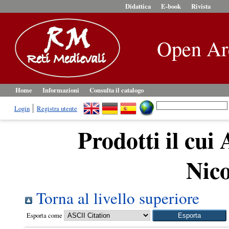
Didattica
E-book
Rivista
Open Ar
Home
Informazioni
Consulta il catalogo
Login
Registra utente
Prodotti il cui 
Nico
Torna al livello superiore
Esporta come