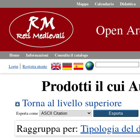
Mappa
Calendario
Didattica
Open Ar
Home
Informazioni
Consulta il catalogo
Login
Registra utente
Prodotti il cui A
Torna al livello superiore
Esporta come
Raggruppa per:
Tipologia del