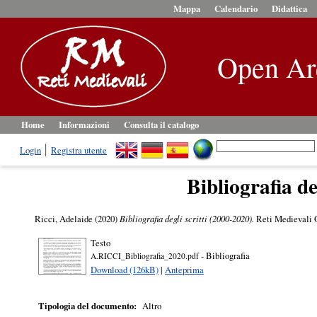
Mappa
Calendario
Didattica
Open Ar
Home
Informazioni
Consulta il catalogo
Login
Registra utente
Bibliografia de
Ricci, Adelaide
(2020)
Bibliografia degli scritti (2000-2020).
Reti Medievali 
Testo
- Bibliografia
A.RICCI_Bibliografia_2020.pdf
Download (126kB)
|
Anteprima
Tipologia del documento:
Altro