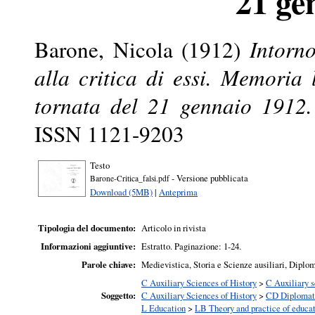
21 ge
Barone, Nicola
(1912)
Intorno
alla critica di essi. Memoria
tornata del 21 gennaio 1912.
ISSN 1121-9203
Testo
- Versione pubblicata
Barone-Critica_falsi.pdf
Download (5MB)
|
Anteprima
Tipologia del documento:
Articolo in rivista
Informazioni aggiuntive:
Estratto. Paginazione: 1-24.
Parole chiave:
Medievistica, Storia e Scienze ausiliari, Diplom
C Auxiliary Sciences of History
>
C Auxiliary s
Soggetto:
C Auxiliary Sciences of History
>
CD Diplomati
L Education
>
LB Theory and practice of educa