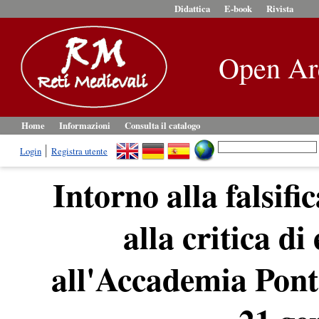
Didattica
E-book
Rivista
Open Ar
Home
Informazioni
Consulta il catalogo
Login
Registra utente
Intorno alla falsif
alla critica di
all'Accademia Pont