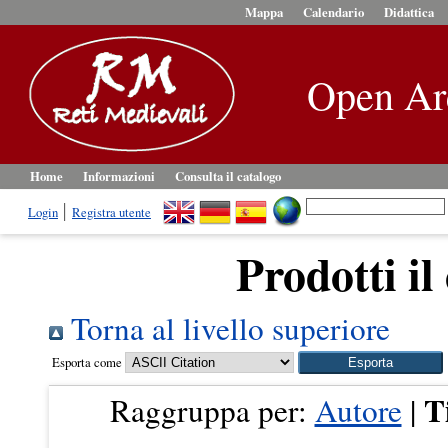
Mappa
Calendario
Didattica
Open Ar
Home
Informazioni
Consulta il catalogo
Login
Registra utente
Prodotti il
Torna al livello superiore
Esporta come
T
Raggruppa per:
Autore
|