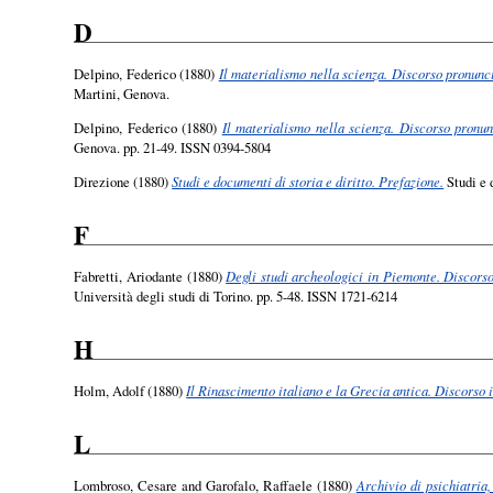
D
Delpino, Federico
(1880)
Il materialismo nella scienza. Discorso pronunc
Martini, Genova.
Delpino, Federico
(1880)
Il materialismo nella scienza. Discorso pronu
Genova. pp. 21-49. ISSN 0394-5804
Direzione
(1880)
Studi e documenti di storia e diritto. Prefazione.
Studi e 
F
Fabretti, Ariodante
(1880)
Degli studi archeologici in Piemonte. Discorso
Università degli studi di Torino. pp. 5-48. ISSN 1721-6214
H
Holm, Adolf
(1880)
Il Rinascimento italiano e la Grecia antica. Discorso 
L
Lombroso, Cesare
and
Garofalo, Raffaele
(1880)
Archivio di psichiatria