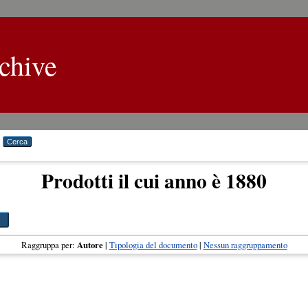
chive
Prodotti il cui anno è 1880
Raggruppa per:
Autore
|
Tipologia del documento
|
Nessun raggruppamento