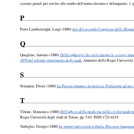
scienze penali per servire allo studio dell'uomo alienato e delinquente, 1.
P
Porro Lambertenghi, Luigi
(1880)
Atti del secondo Congresso delle Deputaz
Q
Quaglino, Antonio
(1880)
Della influenza che esercitarono le scienze nat
1879 nel solenne riaprimento degli studi.
Annuario della Regia Università 
S
Stampini, Ettore
(1880)
La Poesia romana e la metrica. Prolusione ad un cor
T
Tibone, Domenico
(1880)
Dell'ufficio della medicina nella civiltà moder
Regia Università degli studi di Torino. pp. 5-63. ISSN 1721-6214
Turbiglio, Giorgio
(1880)
Le minori università in Italia. Discorso inaugura