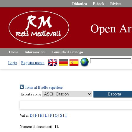
Didattica
E-book
Rivista
Open Ar
Home
Informazioni
Consulta il catalogo
Login
Registra utente
Torna al livello superiore
Esporta come
Vai a:
D
|
F
|
H
|
L
|
P
|
Q
|
S
|
T
Numero di documenti:
11
.