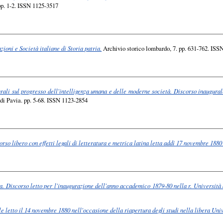
 pp. 1-2. ISSN 1125-3517
ioni e Società italiane di Storia patria.
Archivio storico lombardo, 7. pp. 631-762. ISS
urali sul progresso dell'intelligenza umana e delle moderne società. Discorso inaugura
di Pavia. pp. 5-68. ISSN 1123-2854
so libero con effetti legali di letteratura e metrica latina letta addì 17 novembre 1880 
na. Discorso letto per l'inaugurazione dell'anno accademico 1879-80 nella r. Università
le letto il 14 novembre 1880 nell'occasione della riapertura degli studi nella libera Uni