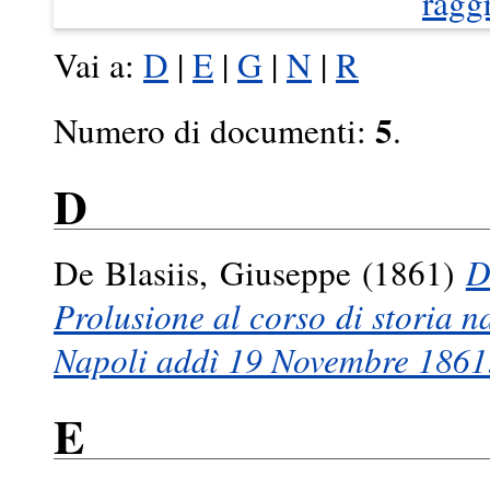
ragg
Vai a:
D
|
E
|
G
|
N
|
R
5
Numero di documenti:
.
D
De Blasiis, Giuseppe
(1861)
D
Prolusione al corso di storia na
Napoli addì 19 Novembre 1861
E