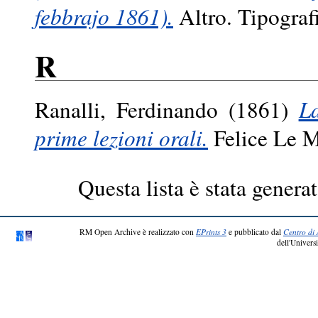
febbrajo 1861).
Altro. Tipograf
R
Ranalli, Ferdinando
(1861)
La
prime lezioni orali.
Felice Le M
Questa lista è stata generat
RM Open Archive è realizzato con
EPrints 3
e pubblicato dal
Centro di 
dell'Universi