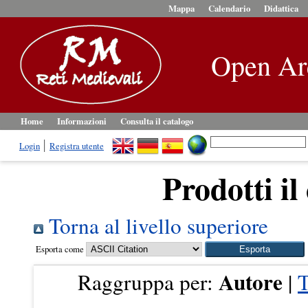
Mappa
Calendario
Didattica
Open Ar
Home
Informazioni
Consulta il catalogo
Login
Registra utente
Prodotti il
Torna al livello superiore
Esporta come
Autore
Raggruppa per:
|
T