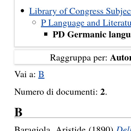
Library of Congress Subjec
P Language and Literat
PD Germanic langu
Auto
Raggruppa per:
Vai a:
B
2
Numero di documenti:
.
B
Baragiola, Aristide
(1890)
Dell