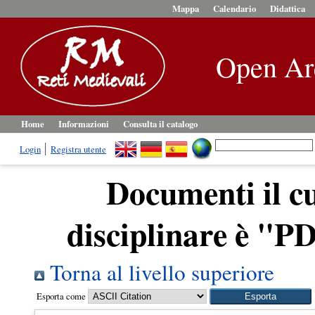
Mappa
Calendario
Didattica
Open Ar
Home
Informazioni
Consulta il catalogo
Login
Registra utente
Documenti il cui
disciplinare è "
Torna al livello superiore
Esporta come