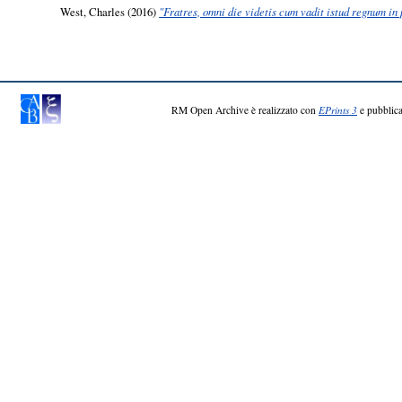
West, Charles
(2016)
"Fratres, omni die videtis cum vadit istud regnum in
RM Open Archive è realizzato con
EPrints 3
e pubblica