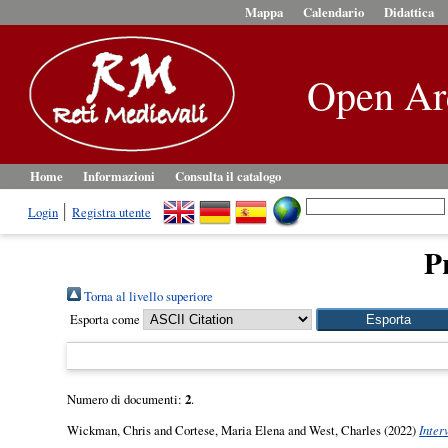
Mappa
Calendario
Didattica
Open Ar
Home
Informazioni
Consulta il catalogo
Login
Registra utente
Pr
Torna al livello superiore
Esporta come
Numero di documenti:
2
.
Wickman, Chris
and
Cortese, Maria Elena
and
West, Charles
(2022)
Inter