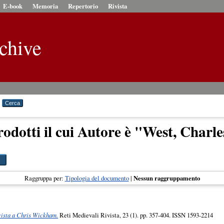
E-book
Memoria
Repertorio
Rivista
chive
odotti il cui Autore è "
West, Charle
Raggruppa per:
Tipologia del documento
|
Nessun raggruppamento
vista a Chris Wickham.
Reti Medievali Rivista, 23 (1). pp. 357-404. ISSN 1593-2214