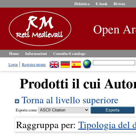
Didattica
E-book
Rivista
Open Ar
Home
Informazioni
Consulta il catalogo
Login
Registra utente
Prodotti il cui Auto
Torna al livello superiore
Esporta come
Raggruppa per:
Tipologia del