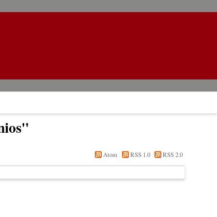
nios
"
Atom
RSS 1.0
RSS 2.0