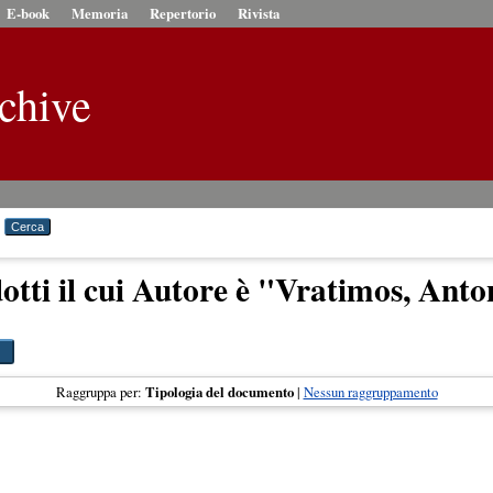
E-book
Memoria
Repertorio
Rivista
chive
tti il cui Autore è "
Vratimos, Anto
Raggruppa per:
Tipologia del documento
|
Nessun raggruppamento