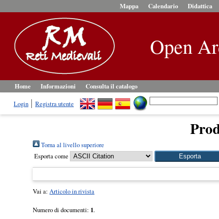
Mappa
Calendario
Didattica
Open Ar
Home
Informazioni
Consulta il catalogo
Login
Registra utente
Prodo
Torna al livello superiore
Esporta come
Vai a:
Articolo in rivista
Numero di documenti:
1
.