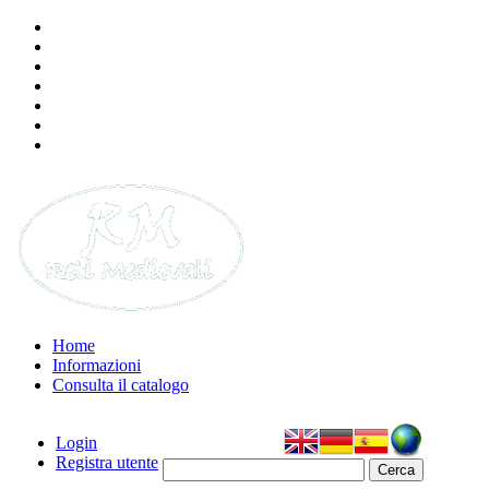
Mappa
Calendario
Didattica
E-book
Memoria
Repertorio
Rivista
Open Archive
Home
Informazioni
Consulta il catalogo
Login
Registra utente