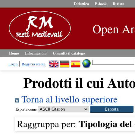
Didattica
E-book
Rivista
Open Ar
Home
Informazioni
Consulta il catalogo
Login
Registra utente
Prodotti il cui Auto
Torna al livello superiore
Esporta come
Tipologia de
Raggruppa per: