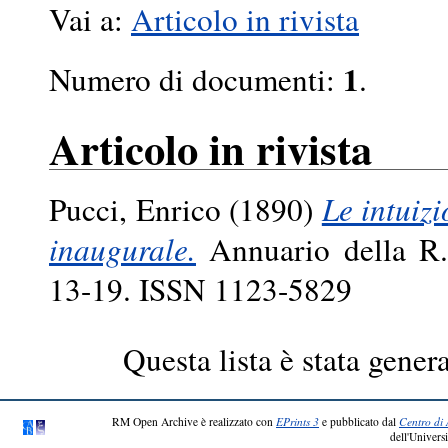
Vai a:
Articolo in rivista
1
Numero di documenti:
.
Articolo in rivista
Pucci, Enrico
(1890)
Le intuizi
inaugurale.
Annuario della R. 
13-19. ISSN 1123-5829
Questa lista è stata genera
RM Open Archive è realizzato con
EPrints 3
e pubblicato dal
Centro di 
dell'Universi