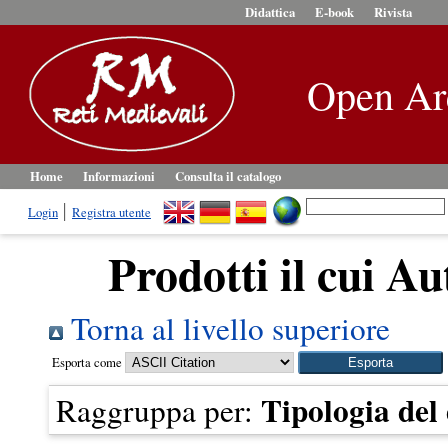
Didattica
E-book
Rivista
Open Ar
Home
Informazioni
Consulta il catalogo
Login
Registra utente
Prodotti il cui Au
Torna al livello superiore
Esporta come
Tipologia de
Raggruppa per: