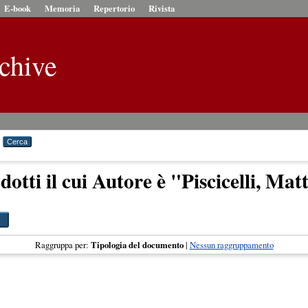
E-book
Memoria
Repertorio
Rivista
chive
dotti il cui Autore è "
Piscicelli, Mat
Raggruppa per:
Tipologia del documento
|
Nessun raggruppamento