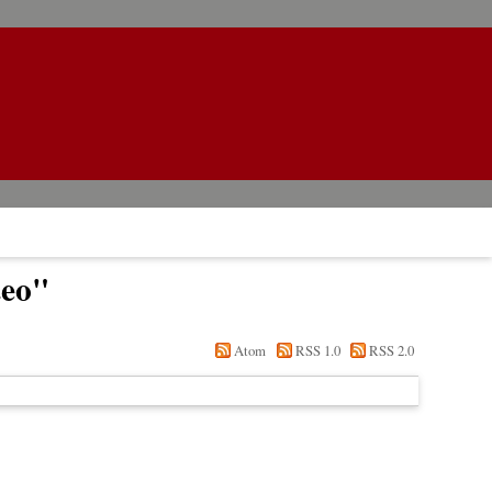
teo
"
Atom
RSS 1.0
RSS 2.0