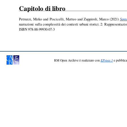
Capitolo di libro
Petruzzi, Mirko
and
Piscicelli, Matteo
and
Zuppiroli, Marco
(2021)
Sant
narrazioni sulla complessità dei contesti urbani storici. 2: Rappresentazio
ISBN 978-88-99930-07-3
RM Open Archive è realizzato con
EPrints 3
e pubblica