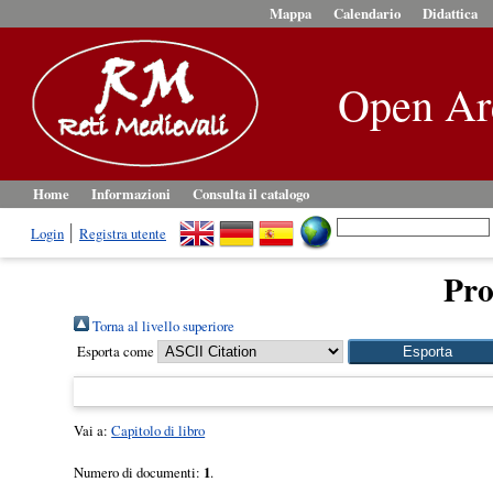
Mappa
Calendario
Didattica
Open Ar
Home
Informazioni
Consulta il catalogo
Login
Registra utente
Pro
Torna al livello superiore
Esporta come
Vai a:
Capitolo di libro
Numero di documenti:
1
.