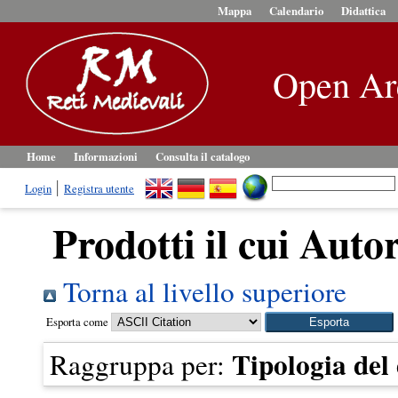
Mappa
Calendario
Didattica
Open Ar
Home
Informazioni
Consulta il catalogo
Login
Registra utente
Prodotti il cui Autor
Torna al livello superiore
Esporta come
Tipologia de
Raggruppa per: