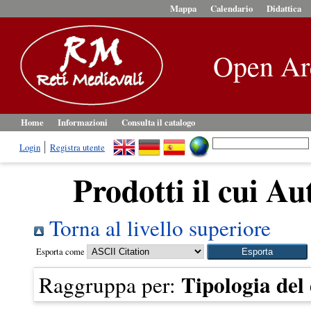
Mappa
Calendario
Didattica
Open Ar
Home
Informazioni
Consulta il catalogo
Login
Registra utente
Prodotti il cui Au
Torna al livello superiore
Esporta come
Tipologia de
Raggruppa per: