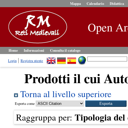
Mappa
Calendario
Didattica
Open Ar
Home
Informazioni
Consulta il catalogo
Login
Registra utente
Prodotti il cui Aut
Torna al livello superiore
Esporta come
Tipologia de
Raggruppa per: