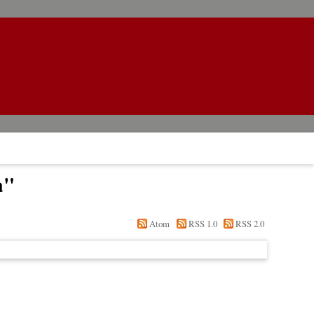
a
"
Atom
RSS 1.0
RSS 2.0