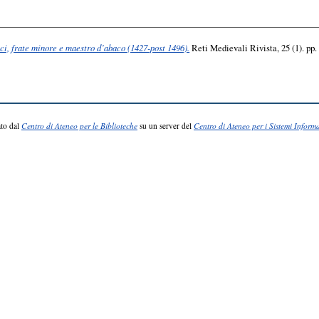
i, frate minore e maestro d’abaco (1427-post 1496).
Reti Medievali Rivista, 25 (1). pp
to dal
Centro di Ateneo per le Biblioteche
su un server del
Centro di Ateneo per i Sistemi Informa