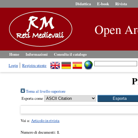
Didattica
E-book
Rivista
Open Ar
Home
Informazioni
Consulta il catalogo
Login
Registra utente
P
Torna al livello superiore
Esporta come
Vai a:
Articolo in rivista
Numero di documenti:
1
.