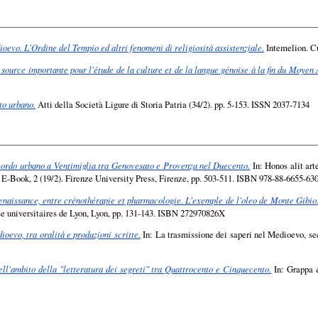
ioevo. L'Ordine del Tempio ed altri fenomeni di religiosità assistenziale.
Intemelion. Cul
ource importante pour l'étude de la culture et de la langue génoise à la fin du Moyen 
to urbano.
Atti della Società Ligure di Storia Patria (34/2). pp. 5-153. ISSN 2037-7134
ccordo urbano a Ventimiglia tra Genovesato e Provenza nel Duecento.
In: Honos alit art
i E-Book, 2 (19/2). Firenze University Press, Firenze, pp. 503-511. ISBN 978-88-6655-63
Renaissance, entre crénothérapie et pharmacologie. L'exemple de l'oleo de Monte Gibio
sse universitaires de Lyon, Lyon, pp. 131-143. ISBN 272970826X
ioevo, tra oralità e produzioni scritte.
In: La trasmissione dei saperi nel Medioevo, se
 nell'ambito della "letteratura dei segreti" tra Quattrocento e Cinquecento.
In: Grappa &