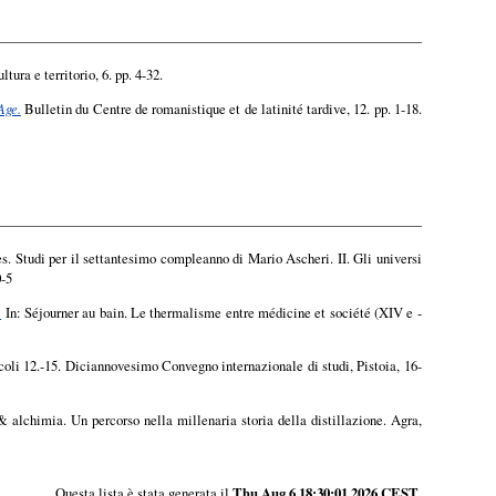
tura e territorio, 6. pp. 4-32.
Age.
Bulletin du Centre de romanistique et de latinité tardive, 12. pp. 1-18.
es. Studi per il settantesimo compleanno di Mario Ascheri. II. Gli universi
0-5
.
In: Séjourner au bain. Le thermalisme entre médicine et société (XIV e -
coli 12.-15. Diciannovesimo Convegno internazionale di studi, Pistoia, 16-
 alchimia. Un percorso nella millenaria storia della distillazione. Agra,
Questa lista è stata generata il
Thu Aug 6 18:30:01 2026 CEST
.