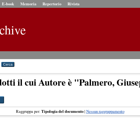
E-book
Memoria
Repertorio
Rivista
chive
otti il cui Autore è "
Palmero, Giuse
Raggruppa per:
Tipologia del documento
|
Nessun raggruppamento