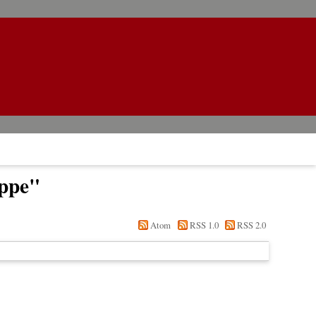
ppe
"
Atom
RSS 1.0
RSS 2.0