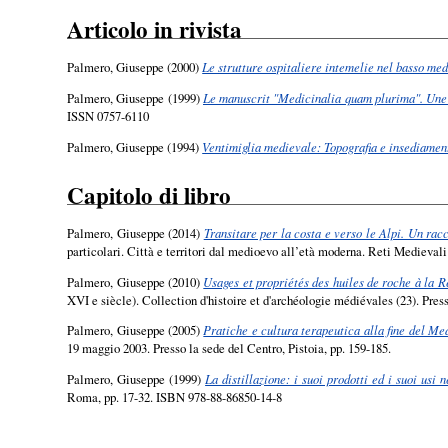
Articolo in rivista
Palmero, Giuseppe
(2000)
Le strutture ospitaliere intemelie nel basso med
Palmero, Giuseppe
(1999)
Le manuscrit "Medicinalia quam plurima". Une s
ISSN 0757-6110
Palmero, Giuseppe
(1994)
Ventimiglia medievale: Topografia e insediamen
Capitolo di libro
Palmero, Giuseppe
(2014)
Transitare per la costa e verso le Alpi. Un ra
particolari. Città e territori dal medioevo all’età moderna. Reti Medieval
Palmero, Giuseppe
(2010)
Usages et propriétés des huiles de roche à la 
XVI e siècle). Collection d'histoire et d'archéologie médiévales (23). Pre
Palmero, Giuseppe
(2005)
Pratiche e cultura terapeutica alla fine del Med
19 maggio 2003. Presso la sede del Centro, Pistoia, pp. 159-185.
Palmero, Giuseppe
(1999)
La distillazione: i suoi prodotti ed i suoi usi
Roma, pp. 17-32. ISBN 978-88-86850-14-8