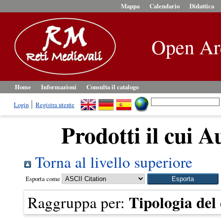
Mappa
Calendario
Didattica
Open Ar
Home
Informazioni
Consulta il catalogo
Login
Registra utente
Prodotti il cui A
Torna al livello superiore
Esporta come
Tipologia de
Raggruppa per: